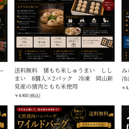
送料無料 猪もち米しゅうまい しし
み
ー
まい 8個入×2パック 冷凍 岡山新
冷
見産の猪肉ともち米使用
￥4,
￥4,400 (税込)