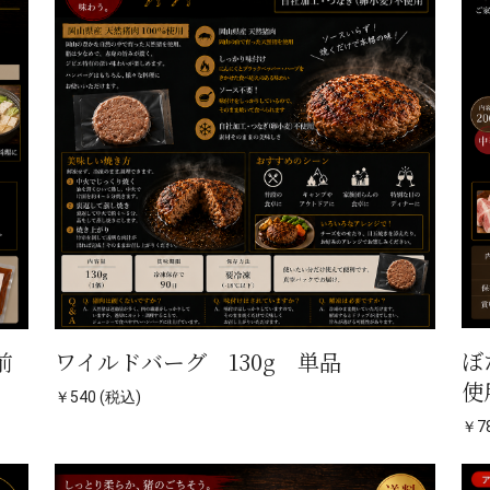
ぼ
前
ワイルドバーグ 130g 単品
使
￥540 (税込)
￥78