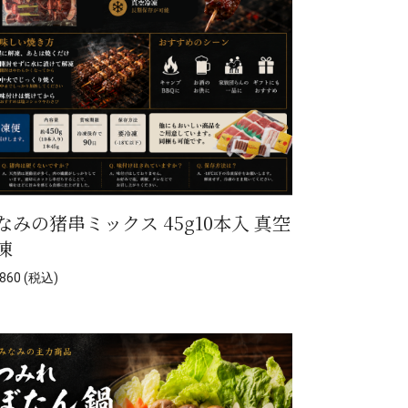
なみの猪串ミックス 45g10本入 真空
凍
860 (税込)