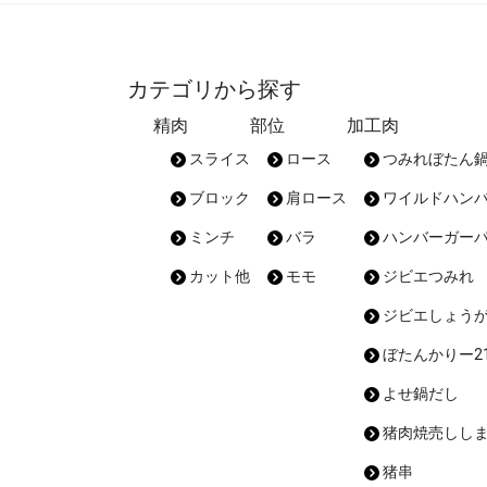
カテゴリから探す
精肉
部位
加工肉
スライス
ロース
つみれぼたん
ブロック
肩ロース
ワイルドハン
ミンチ
バラ
ハンバーガー
カット他
モモ
ジビエつみれ
ジビエしょう
ぼたんかりー21
よせ鍋だし
猪肉焼売しし
猪串