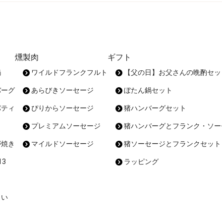
燻製肉
ギフト
鍋
ワイルドフランクフルト
【父の日】お父さんの晩酌セッ
バーグ
あらびきソーセージ
ぼたん鍋セット
パティ
ぴりからソーセージ
猪ハンバーグセット
プレミアムソーセージ
猪ハンバーグとフランク・ソー
が焼き
マイルドソーセージ
猪ソーセージとフランクセット
3
ラッピング
まい