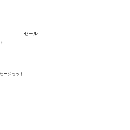
セール
ト
セージセット