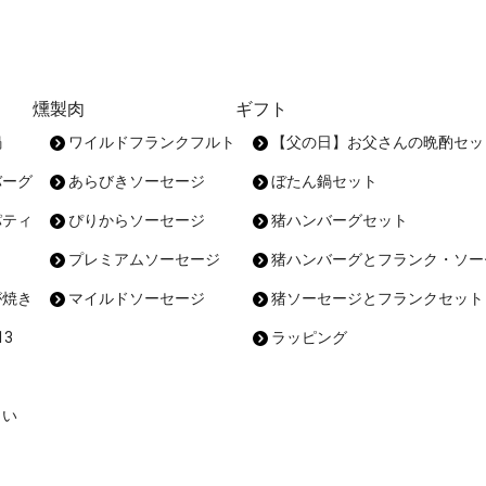
燻製肉
ギフト
鍋
ワイルドフランクフルト
【父の日】お父さんの晩酌セッ
バーグ
あらびきソーセージ
ぼたん鍋セット
パティ
ぴりからソーセージ
猪ハンバーグセット
プレミアムソーセージ
猪ハンバーグとフランク・ソー
が焼き
マイルドソーセージ
猪ソーセージとフランクセット
3
ラッピング
まい