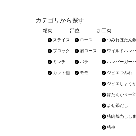
カテゴリから探す
精肉
部位
加工肉
スライス
ロース
つみれぼたん
ブロック
肩ロース
ワイルドハン
ミンチ
バラ
ハンバーガー
カット他
モモ
ジビエつみれ
ジビエしょう
ぼたんかりー21
よせ鍋だし
猪肉焼売しし
猪串