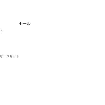
セール
ト
セージセット