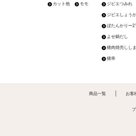
カット他
モモ
ジビエつみれ
ジビエしょう
ぼたんかりー21
よせ鍋だし
猪肉焼売しし
猪串
商品一覧
お客
プ