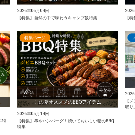
2026年06月04日
202
【特集】自然の中で味わうキャンプ飯特集
【特
特集ページ
202
【メ
この夏オススメのBBQアイテム
取り
2026年05月14日
エ特
【特集】串やハンバーグ！焼いておいしい猪のBBQ
特集