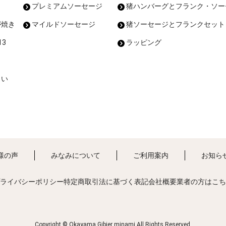
プレミアムソーセージ
猪ハンバーグとフランク・ソー
が焼き
マイルドソーセージ
猪ソーセージとフランクセット
3
ラッピング
まい
様の声
みなみについて
ご利用案内
お知ら
ライバシーポリシー
特定商取引法に基づく表記
会社概要
業者の方はこち
Copyright © Okayama Gibier minami All Rights Reserved.