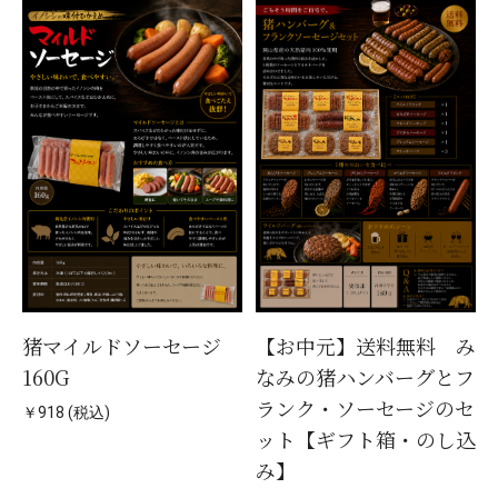
猪マイルドソーセージ
【お中元】送料無料 み
160G
なみの猪ハンバーグとフ
ランク・ソーセージのセ
￥918 (税込)
ット【ギフト箱・のし込
み】