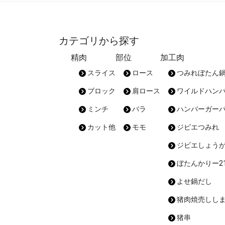
カテゴリから探す
精肉
部位
加工肉
スライス
ロース
つみれぼたん
ブロック
肩ロース
ワイルドハン
ミンチ
バラ
ハンバーガー
カット他
モモ
ジビエつみれ
ジビエしょう
ぼたんかりー21
よせ鍋だし
猪肉焼売しし
猪串