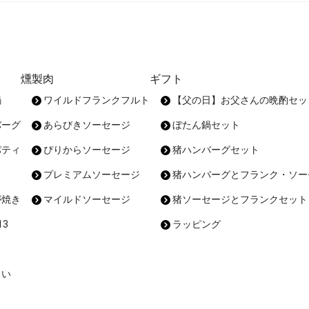
燻製肉
ギフト
鍋
ワイルドフランクフルト
【父の日】お父さんの晩酌セッ
バーグ
あらびきソーセージ
ぼたん鍋セット
パティ
ぴりからソーセージ
猪ハンバーグセット
プレミアムソーセージ
猪ハンバーグとフランク・ソー
が焼き
マイルドソーセージ
猪ソーセージとフランクセット
3
ラッピング
まい