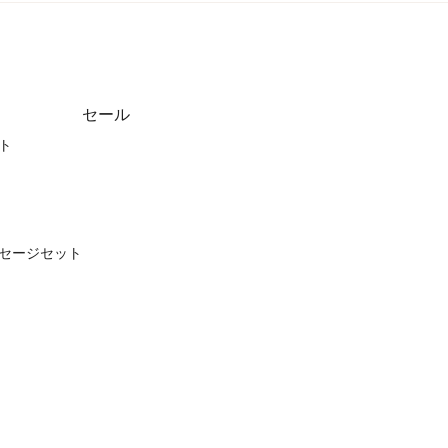
セール
ト
セージセット