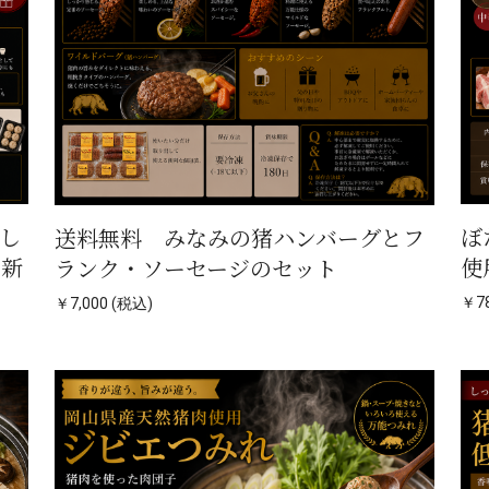
し
ぼ
送料無料 みなみの猪ハンバーグとフ
山新
使
ランク・ソーセージのセット
￥78
￥7,000 (税込)