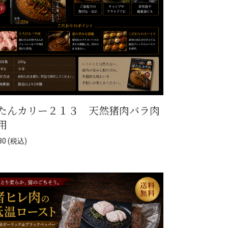
たんカリー２１３ 天然猪肉バラ肉
用
0 (税込)