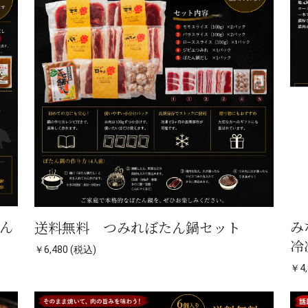
ん
み
送料無料 つみれぼたん鍋セット
冷
￥6,480 (税込)
￥4,