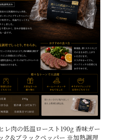
ヒレ肉の低温ロースト190g 香味ガー
ック&ブラックペッパー ※加熱調理