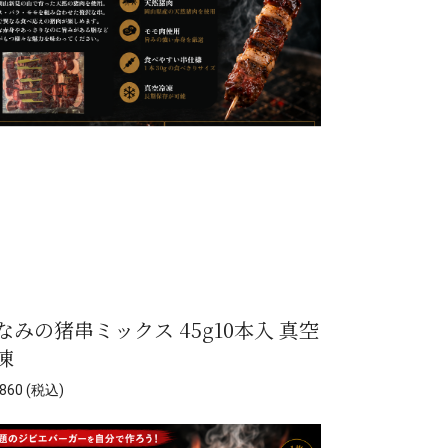
なみの猪串ミックス 45g10本入 真空
凍
860 (税込)