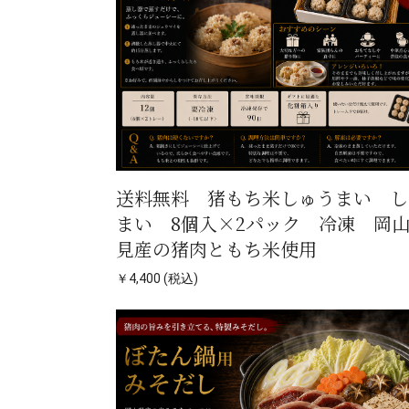
送料無料 猪もち米しゅうまい し
まい 8個入×2パック 冷凍 岡
見産の猪肉ともち米使用
￥4,400 (税込)