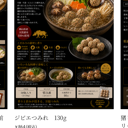
前
ジビエつみれ 130g
猪
リ
￥864 (税込)