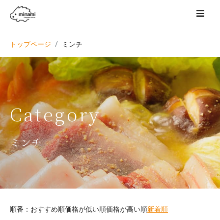
トップページ
ミンチ
Category
ミンチ
順番：
おすすめ順
価格が低い順
価格が高い順
新着順